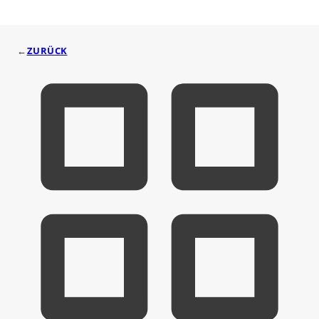
←
ZURÜCK