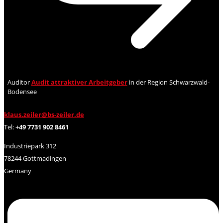
Auditor
Audit attraktiver Arbeitgeber
in der Region Schwarzwald-
Bodensee
klaus.zeiler@bs-zeiler.de
Tel:
+49 7731 902 8461
Industriepark 312
78244 Gottmadingen
Germany