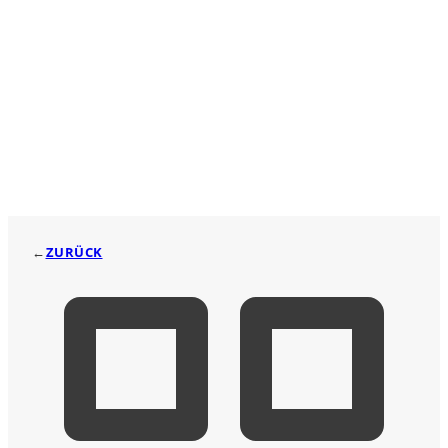
←
ZURÜCK