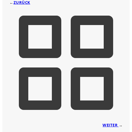
←
ZURÜCK
WEITER
→