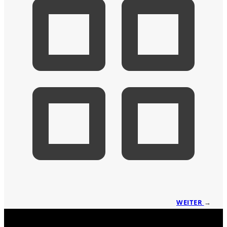
WEITER
→